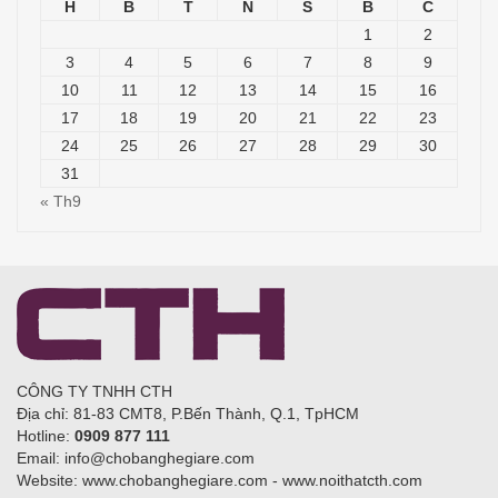
H
B
T
N
S
B
C
1
2
3
4
5
6
7
8
9
10
11
12
13
14
15
16
17
18
19
20
21
22
23
24
25
26
27
28
29
30
31
« Th9
CÔNG TY TNHH CTH
Địa chỉ: 81-83 CMT8, P.Bến Thành, Q.1, TpHCM
Hotline:
0909 877 111
Email: info@chobanghegiare.com
Website: www.chobanghegiare.com - www.noithatcth.com