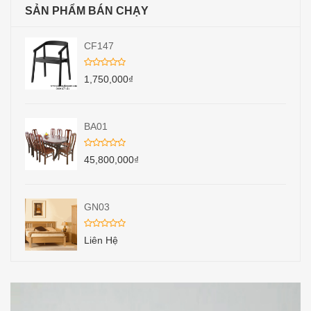
SẢN PHẨM BÁN CHẠY
CF147
1,750,000
₫
BA01
45,800,000
₫
GN03
Liên Hệ