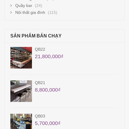
Quầy bar
(24)
Nội thất gia đình
(115)
SẢN PHẨM BÁN CHẠY
QB22
21,800,000
₫
QB21
8,800,000
₫
QB03
5,700,000
₫