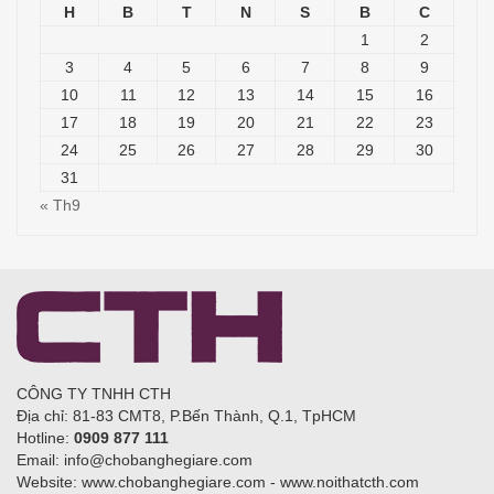
H
B
T
N
S
B
C
1
2
3
4
5
6
7
8
9
10
11
12
13
14
15
16
17
18
19
20
21
22
23
24
25
26
27
28
29
30
31
« Th9
CÔNG TY TNHH CTH
Địa chỉ: 81-83 CMT8, P.Bến Thành, Q.1, TpHCM
Hotline:
0909 877 111
Email: info@chobanghegiare.com
Website: www.chobanghegiare.com - www.noithatcth.com