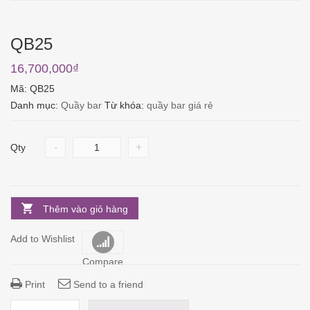
QB25
16,700,000
₫
Mã:
QB25
Danh mục:
Quầy bar
Từ khóa:
quầy bar giá rẻ
-
+
Qty
Thêm vào giỏ hàng
Add to Wishlist
Compare
Print
Send to a friend