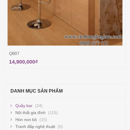
QB07
14,900,000
₫
Thêm vào giỏ hàng
DANH MỤC SẢN PHẨM
Quầy bar
(24)
Nội thất gia đình
(115)
Hòn non bộ
(15)
Tranh đắp nghệ thuật
(0)