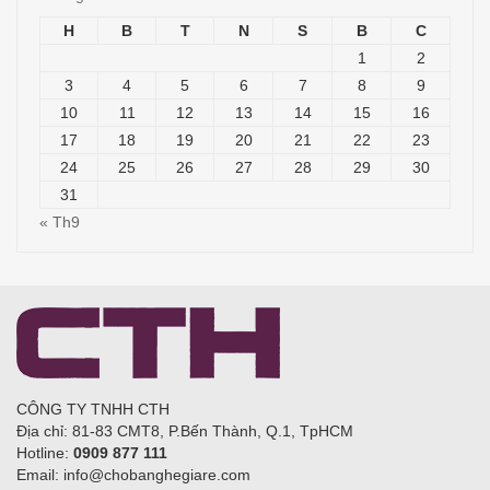
H
B
T
N
S
B
C
1
2
3
4
5
6
7
8
9
10
11
12
13
14
15
16
17
18
19
20
21
22
23
24
25
26
27
28
29
30
31
« Th9
CÔNG TY TNHH CTH
Địa chỉ: 81-83 CMT8, P.Bến Thành, Q.1, TpHCM
Hotline:
0909 877 111
Email: info@chobanghegiare.com