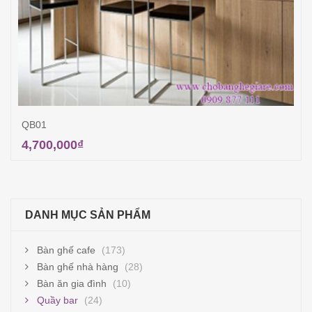
QB01
4,700,000
₫
Thêm vào giỏ hàng
DANH MỤC SẢN PHẨM
Bàn ghế cafe
(173)
Bàn ghế nhà hàng
(28)
Bàn ăn gia đình
(10)
Quầy bar
(24)