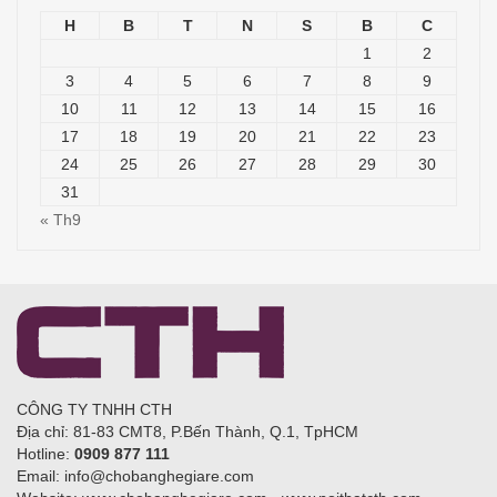
H
B
T
N
S
B
C
1
2
3
4
5
6
7
8
9
10
11
12
13
14
15
16
17
18
19
20
21
22
23
24
25
26
27
28
29
30
31
« Th9
CÔNG TY TNHH CTH
Địa chỉ: 81-83 CMT8, P.Bến Thành, Q.1, TpHCM
Hotline:
0909 877 111
Email: info@chobanghegiare.com