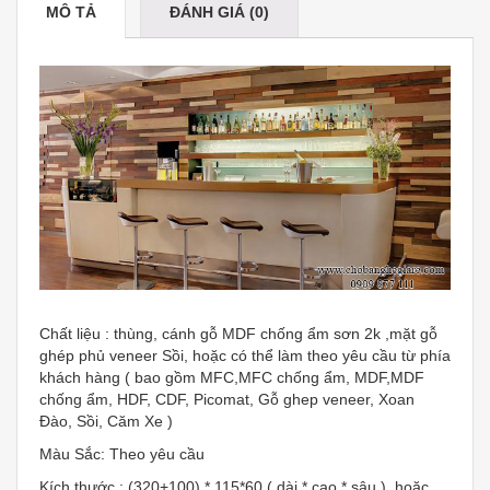
MÔ TẢ
ĐÁNH GIÁ (0)
Chất liệu : thùng, cánh gỗ MDF chống ẩm sơn 2k ,mặt gỗ
ghép phủ veneer Sồi, hoặc có thể làm theo yêu cầu từ phía
khách hàng ( bao gồm MFC,MFC chống ẩm, MDF,MDF
chống ẩm, HDF, CDF, Picomat, Gỗ ghep veneer, Xoan
Đào, Sồi, Căm Xe )
Màu Sắc: Theo yêu cầu
Kích thước : (320+100) * 115*60 ( dài * cao * sâu ), hoặc