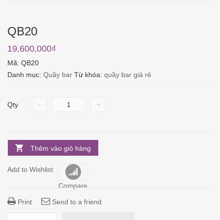
QB20
19,600,000
₫
Mã:
QB20
Danh mục:
Quầy bar
Từ khóa:
quầy bar giá rẻ
-
+
Qty
Thêm vào giỏ hàng
Add to Wishlist
Compare
Print
Send to a friend