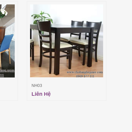
NH03
NH25
Liên Hệ
18,6
ng
Đọc tiếp