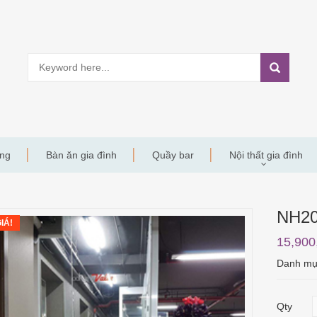
àng
Bàn ăn gia đình
Quầy bar
Nội thất gia đình
NH2
IÁ!
15,900
Danh m
Qty