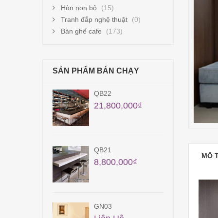
Hòn non bộ
(15)
Tranh đắp nghệ thuật
(0)
Bàn ghế cafe
(173)
SẢN PHẨM BÁN CHẠY
2
QB20
800,000
₫
19,600,000
₫
1
GN07
MÔ 
00,000
₫
Liên Hệ
3
CF43