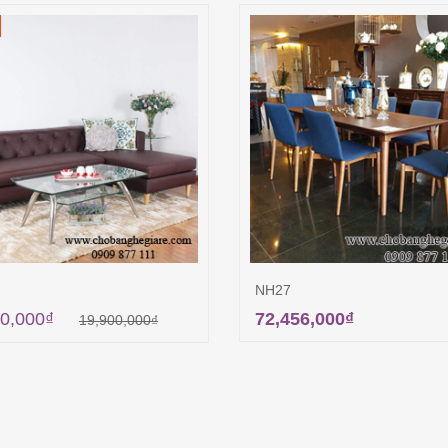
NH27
0,000
₫
72,456,000
₫
19,900,000
₫
Thêm vào giỏ hàng
Thêm vào giỏ hà