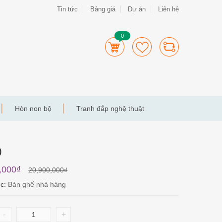
Tin tức
Bảng giá
Dự án
Liên hệ
0
Hòn non bộ
Tranh đắp nghệ thuật
0
,000
₫
20,900,000
₫
ục:
Bàn ghế nhà hàng
-
+