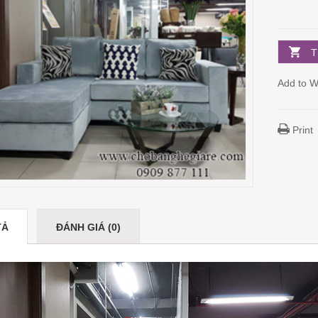
T
Add to Wi
Print
TẢ
ĐÁNH GIÁ (0)