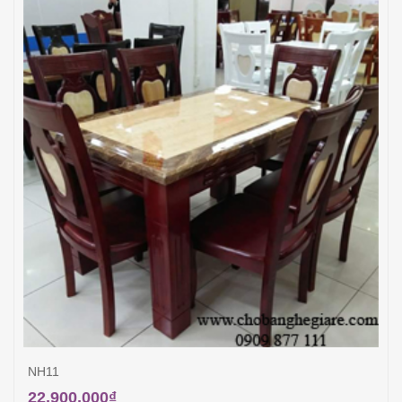
NH11
22,900,000
₫