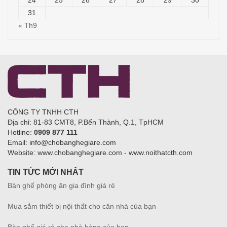
24
25
26
27
28
29
30
31
« Th9
CÔNG TY TNHH CTH
Địa chỉ: 81-83 CMT8, P.Bến Thành, Q.1, TpHCM
Hotline:
0909 877 111
Email: info@chobanghegiare.com
Website: www.chobanghegiare.com - www.noithatcth.com
TIN TỨC MỚI NHẤT
Bàn ghế phòng ăn gia đình giá rẻ
Mua sắm thiết bị nội thất cho căn nhà của bạn