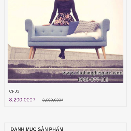
CF03
8,200,000
₫
9,600,000
₫
Thêm vào giỏ hàng
DANH MỤC SẢN PHẨM