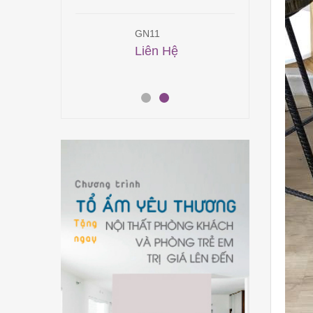
1
GN11
00,000
₫
Liên Hệ