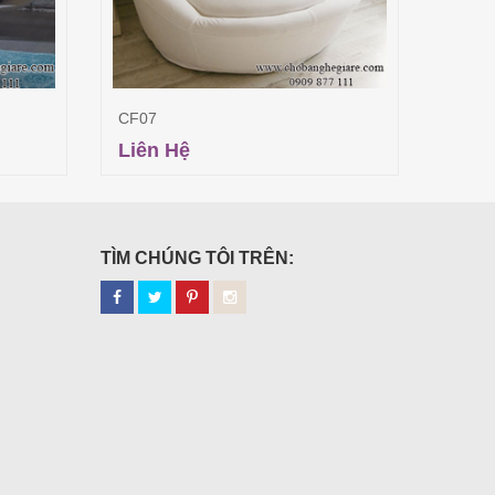
CF07
CF21
Liên Hệ
Liên
Đọc tiếp
TÌM CHÚNG TÔI TRÊN: