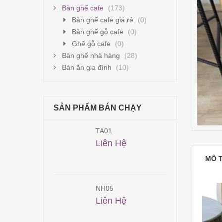
Bàn ghế cafe
(173)
Bàn ghế cafe giá rẻ
(0)
Bàn ghế gỗ cafe
(0)
Ghế gỗ cafe
(0)
Bàn ghế nhà hàng
(28)
Bàn ăn gia đình
(10)
SẢN PHẨM BÁN CHẠY
2
TA01
800,000
₫
Liên Hệ
MÔ 
1
NH05
00,000
₫
Liên Hệ