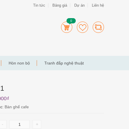
Tin tức
Bảng giá
Dự án
Liên hệ
0
Hòn non bộ
Tranh đắp nghệ thuật
71
000
₫
ục:
Bàn ghế cafe
-
+