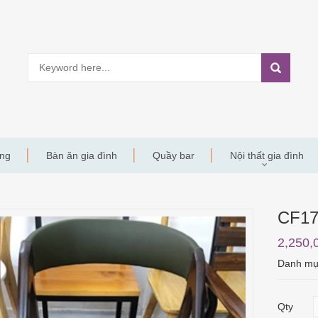
àng
Bàn ăn gia đình
Quầy bar
Nội thất gia đình
CF1
2,250,
Danh m
Qty