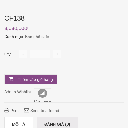
CF138
3,680,000
₫
Danh mục:
Bàn ghế cafe
-
+
Qty
Thêm vào giỏ hàng
Add to Wishlist
Compare
Print
Send to a friend
MÔ TẢ
ĐÁNH GIÁ (0)