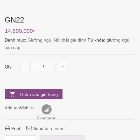
GN22
14,800,000
₫
Danh mục:
Giường ngủ
,
Nội thất gia đình
Từ khóa:
giường ngủ
cao cấp
-
+
Qty
Thêm vào giỏ hàng
Add to Wishlist
Compare
Print
Send to a friend