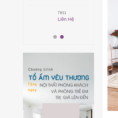
3
TB11
00,000
₫
Liên Hệ