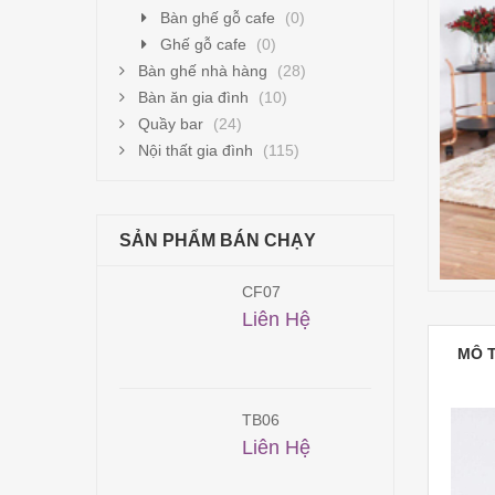
Bàn ghế gỗ cafe
(0)
Ghế gỗ cafe
(0)
Bàn ghế nhà hàng
(28)
Bàn ăn gia đình
(10)
Quầy bar
(24)
Nội thất gia đình
(115)
SẢN PHẨM BÁN CHẠY
2
CF07
800,000
₫
Liên Hệ
MÔ 
1
TB06
00,000
₫
Liên Hệ