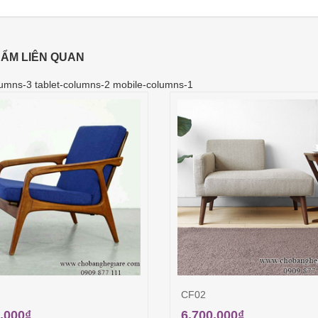
ẨM LIÊN QUAN
umns-3 tablet-columns-2 mobile-columns-1
CF02
,000
₫
6,700,000
₫