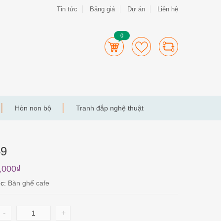
Tin tức
Bảng giá
Dự án
Liên hệ
0
Hòn non bộ
Tranh đắp nghệ thuật
49
,000
₫
ục:
Bàn ghế cafe
-
+