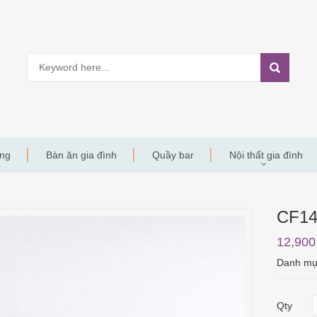
àng
Bàn ăn gia đình
Quầy bar
Nội thất gia đình
CF1
12,900
Danh m
Qty