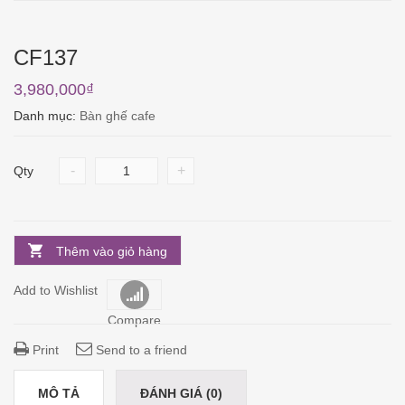
CF137
3,980,000
₫
Danh mục:
Bàn ghế cafe
-
+
Qty
Thêm vào giỏ hàng
Add to Wishlist
Compare
Print
Send to a friend
MÔ TẢ
ĐÁNH GIÁ (0)