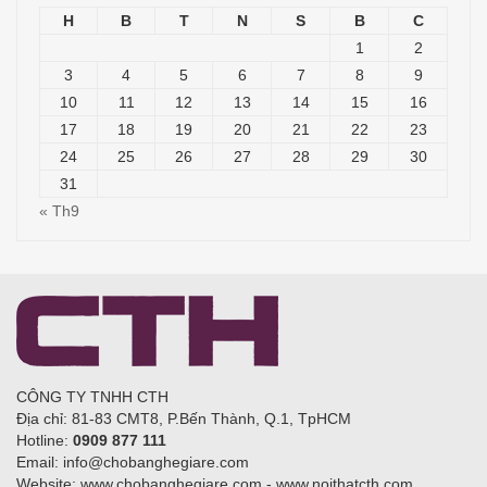
H
B
T
N
S
B
C
1
2
3
4
5
6
7
8
9
10
11
12
13
14
15
16
17
18
19
20
21
22
23
24
25
26
27
28
29
30
31
« Th9
CÔNG TY TNHH CTH
Địa chỉ: 81-83 CMT8, P.Bến Thành, Q.1, TpHCM
Hotline:
0909 877 111
Email: info@chobanghegiare.com
Website: www.chobanghegiare.com - www.noithatcth.com