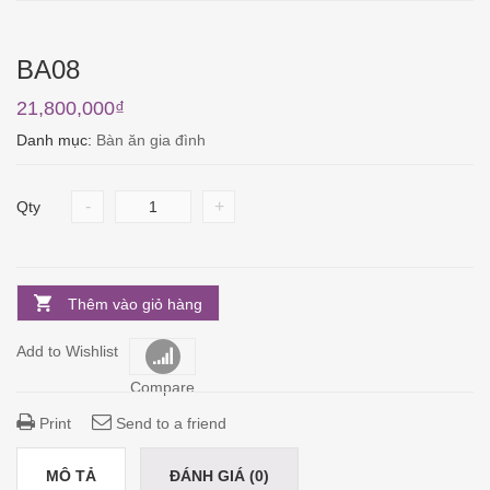
BA08
21,800,000
₫
Danh mục:
Bàn ăn gia đình
-
+
Qty
Thêm vào giỏ hàng
Add to Wishlist
Compare
Print
Send to a friend
MÔ TẢ
ĐÁNH GIÁ (0)