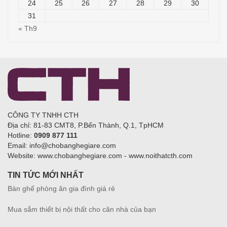
24
25
26
27
28
29
30
31
« Th9
CÔNG TY TNHH CTH
Địa chỉ: 81-83 CMT8, P.Bến Thành, Q.1, TpHCM
Hotline:
0909 877 111
Email: info@chobanghegiare.com
Website: www.chobanghegiare.com - www.noithatcth.com
TIN TỨC MỚI NHẤT
Bàn ghế phòng ăn gia đình giá rẻ
Mua sắm thiết bị nội thất cho căn nhà của bạn