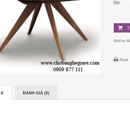
Qty
T
Add to Wi
Print
TẢ
ĐÁNH GIÁ (0)