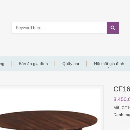
àng
Bàn ăn gia đình
Quầy bar
Nội thất gia đình
CF1
8,450,
Mã:
CF1
Danh m