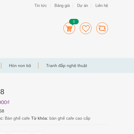
Tin tức
Bảng giá
Dự án
Liên hệ
0
Hòn non bộ
Tranh đắp nghệ thuật
68
000
₫
68
ục:
Bàn ghế cafe
Từ khóa:
bàn ghế cafe cao cấp