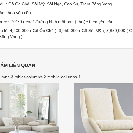
liệu : Gỗ Óc Chó, Sồi Mỹ, Sồi Nga, Cao Su, Tràm Bông Vàng
ắc: theo yêu cầu
hước: 70*70 ( cao* đường kính mặt bàn ), hoặc theo yêu cầu
n lẻ: 4,200,000 ( Gỗ Óc Chó ), 3,950,000 ( Gỗ Sồi Mỹ ), 3,850,000 ( G
Bông Vàng )
ẨM LIÊN QUAN
umns-3 tablet-columns-2 mobile-columns-1