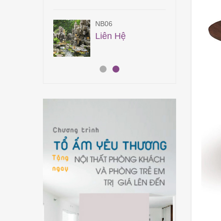
7
NB06
900,000
₫
Liên Hệ