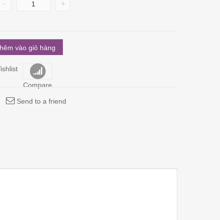
-
+
hêm vào giỏ hàng
shlist
Compare
Send to a friend