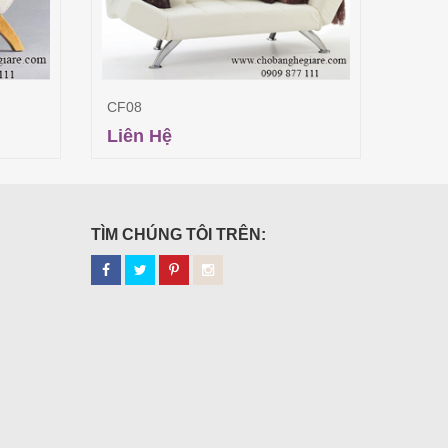
CF08
CF10
Liên Hệ
Liên
Đọc tiếp
TÌM CHÚNG TÔI TRÊN: