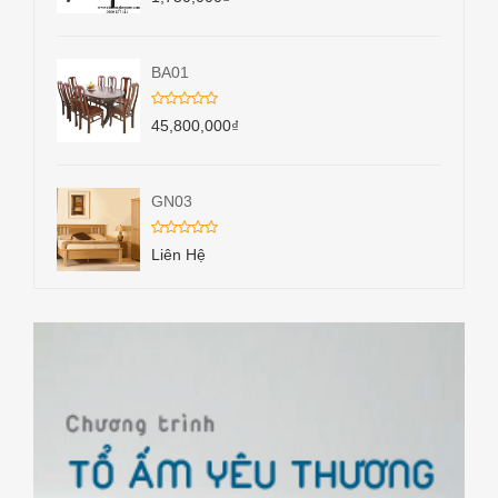
BA01
45,800,000
₫
GN03
Liên Hệ