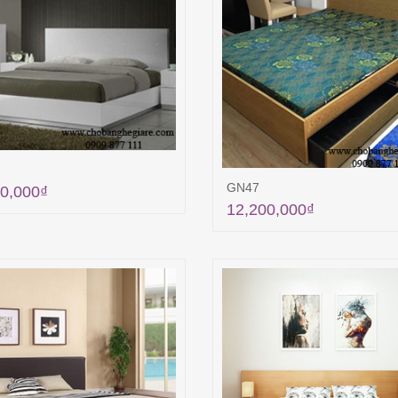
GN47
0,000
₫
12,200,000
₫
Thêm vào giỏ hàng
Thêm vào giỏ hà