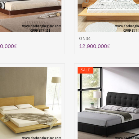
GN34
0,000
₫
12,900,000
₫
Thêm vào giỏ hàng
Thêm vào giỏ hà
SALE