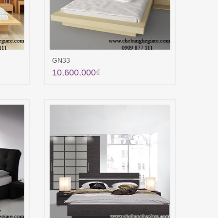
GN33
10,600,000
₫
ng
Thêm vào giỏ hàng