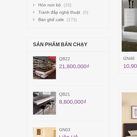
Hòn non bộ
(15)
Tranh đắp nghệ thuật
(0)
Bàn ghế cafe
(173)
SẢN PHẨM BÁN CHẠY
GN48
2
QB20
10,90
800,000
₫
19,600,000
₫
1
GN07
00,000
₫
Liên Hệ
3
CF43