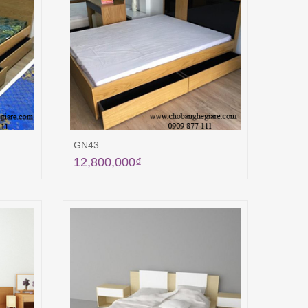
GN43
12,800,000
₫
ng
Thêm vào giỏ hàng