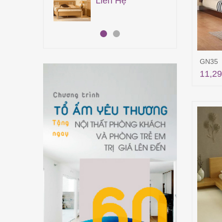
n Hệ
Liên Hệ
GN35
11,29