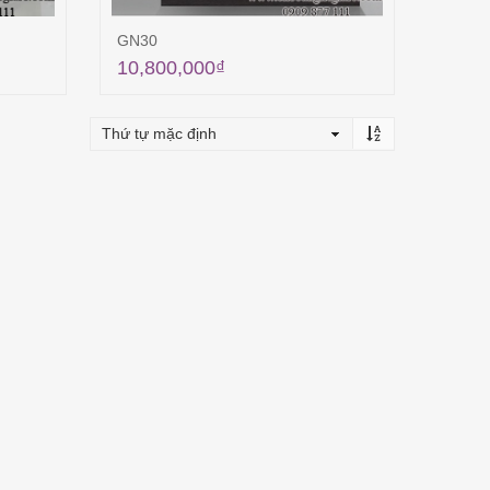
GN30
10,800,000
₫
ng
Thêm vào giỏ hàng