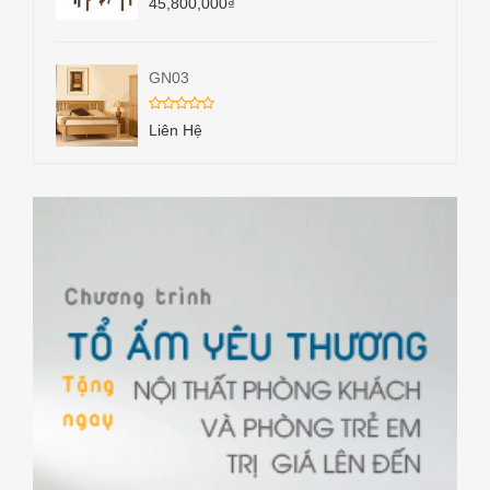
45,800,000
₫
GN03
Liên Hệ