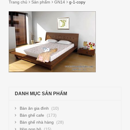
Trang chủ
Sản phẩm
GN14
g-1-copy
G-
1-
COPY
DANH MỤC SẢN PHẨM
Bàn ăn gia đình
(10)
Bàn ghế cafe
(173)
Bàn ghế nhà hàng
(28)
Hòn non bộ
(15)