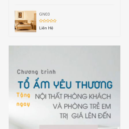
GN03
Liên Hệ