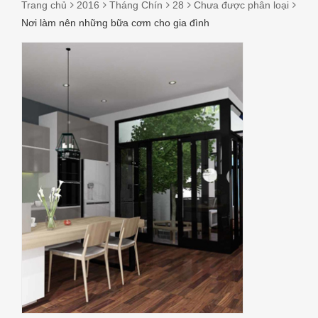
Trang chủ
2016
Tháng Chín
28
Chưa được phân loại
Nơi làm nên những bữa cơm cho gia đình
NƠI
LÀM
NÊN
NHỮNG
BỮA
CƠM
CHO
GIA
ĐÌNH