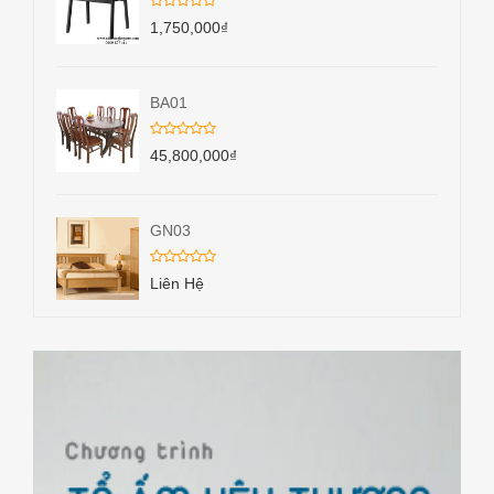
1,750,000
₫
BA01
45,800,000
₫
GN03
Liên Hệ