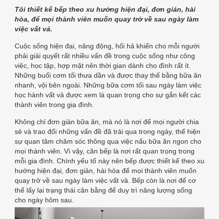
Tôi thiết kế bếp theo xu hướng hiện đại, đơn giản, hài
hòa, để mọi thành viên muốn quay trở về sau ngày làm
việc vất vả.
Cuộc sống hiện đại, năng động, hối hả khiến cho mỗi người
phải giải quyết rất nhiều vấn đề trong cuộc sống như công
việc, học tập, hợp mặt nên thời gian dành cho đình rất ít.
Những buổi cơm tối thưa dần và được thay thế bằng bữa ăn
nhanh, vội bên ngoài. Những bữa cơm tối sau ngày làm việc
học hành vất vả được xem là quan trọng cho sự gắn kết các
thành viên trong gia đình.
Không chỉ đơn giản bữa ăn, mà nó là nơi để mọi người chia
sẻ và trao đổi những vấn đề đã trải qua trong ngày, thể hiện
sự quan tâm chăm sóc thông qua việc nấu bữa ăn ngon cho
mọi thành viên. Vì vậy, căn bếp là nơi rất quan trọng trong
mỗi gia đình. Chính yếu tố này nên bếp được thiết kế theo xu
hướng hiện đại, đơn giản, hài hòa để mọi thành viên muốn
quay trở về sau ngày làm việc vất vả. Bếp còn là nơi để cơ
thể lấy lại trạng thái cân bằng để duy trì năng lượng sống
cho ngày hôm sau.