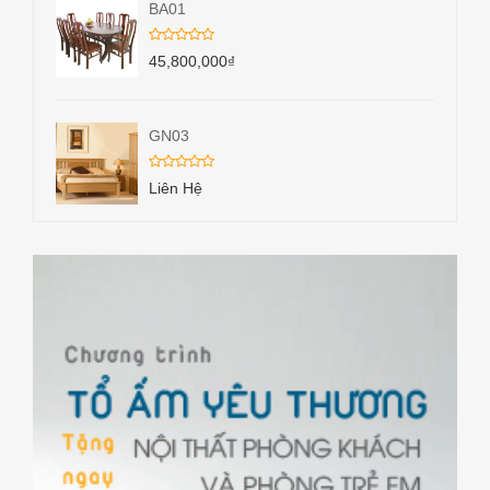
BA01
45,800,000
₫
GN03
Liên Hệ