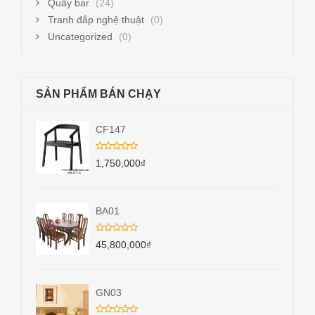
Quầy bar
(24)
Tranh đắp nghệ thuật
(0)
Uncategorized
(0)
SẢN PHẨM BÁN CHẠY
CF147
1,750,000
₫
BA01
45,800,000
₫
GN03