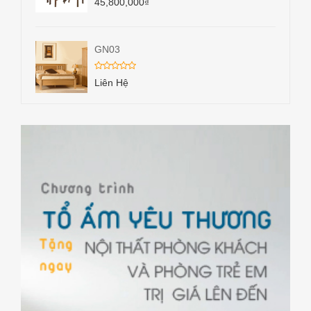
45,800,000
₫
GN03
Liên Hệ