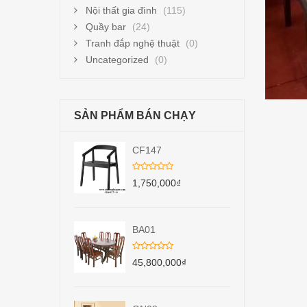
Nội thất gia đình
(115)
Quầy bar
(24)
Tranh đắp nghệ thuật
(0)
Uncategorized
(0)
SẢN PHẨM BÁN CHẠY
CF147
1,750,000
₫
BA01
45,800,000
₫