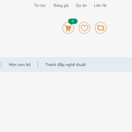
Tin tức
Bảng giá
Dự án
Liên hệ
0
Hòn non bộ
Tranh đắp nghệ thuật