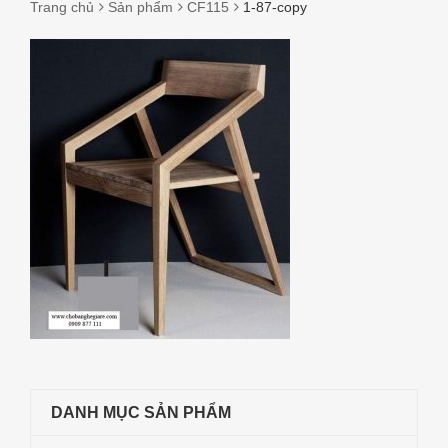
Trang chủ
Sản phẩm
CF115
1-87-copy
1-
87-
COPY
DANH MỤC SẢN PHẨM