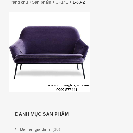
Trang chủ
Sản phẩm
CF141
1-83-2
1-
83-
2
DANH MỤC SẢN PHẨM
Bàn ăn gia đình
(10)