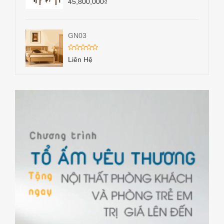
45,800,000
₫
GN03
Liên Hệ