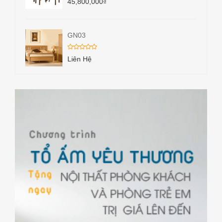
45,800,000
₫
GN03
Liên Hệ