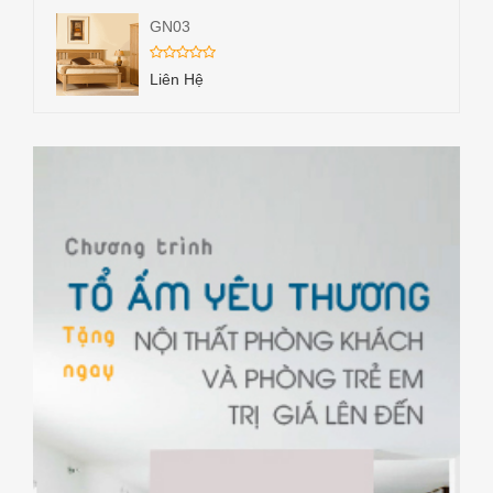
GN03
Liên Hệ