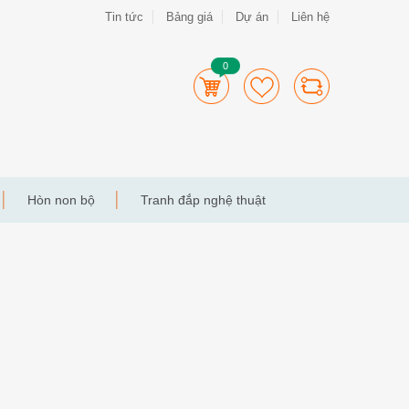
Tin tức
Bảng giá
Dự án
Liên hệ
0
Hòn non bộ
Tranh đắp nghệ thuật