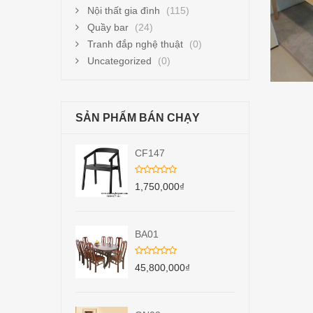
Nội thất gia đình
(115)
Quầy bar
(24)
Tranh đắp nghệ thuật
(0)
Uncategorized
(0)
SẢN PHẨM BÁN CHẠY
CF147
1,750,000
₫
BA01
45,800,000
₫