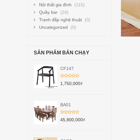
Nội thất gia đình
(115)
Quầy bar
(24)
Tranh đắp nghệ thuật
(0)
Uncategorized
(0)
SẢN PHẨM BÁN CHẠY
CF147
1,750,000
₫
BA01
45,800,000
₫