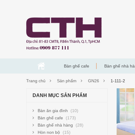
Bàn ghế cafe
Bàn ghế nhà h
Trang chủ
Sản phẩm
GN26
1-111-2
1-
DANH MỤC SẢN PHẨM
111-
Bàn ăn gia đình
(10)
2
Bàn ghế cafe
(173)
Bàn ghế nhà hàng
(28)
Hòn non bộ
(15)