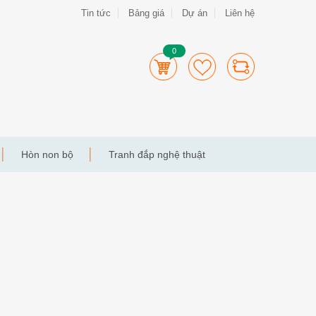
Tin tức
Bảng giá
Dự án
Liên hệ
0
Hòn non bộ
Tranh đắp nghệ thuật