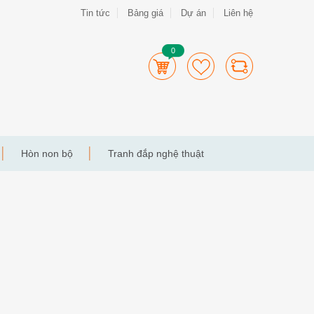
Tin tức
Bảng giá
Dự án
Liên hệ
0
Hòn non bộ
Tranh đắp nghệ thuật