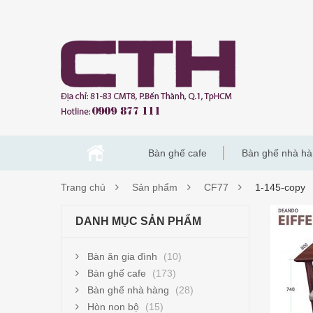
Bàn ghế cafe
Bàn ghế nhà h
Trang chủ
Sản phẩm
CF77
1-145-copy
1-
DANH MỤC SẢN PHẨM
145-
Bàn ăn gia đình
(10)
COP
Bàn ghế cafe
(173)
Bàn ghế nhà hàng
(28)
Hòn non bộ
(15)