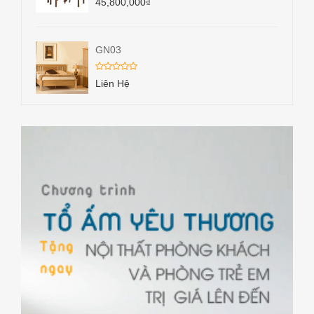
45,800,000
₫
GN03
Liên Hệ