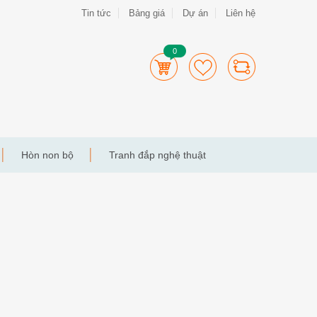
Tin tức
Bảng giá
Dự án
Liên hệ
0
Hòn non bộ
Tranh đắp nghệ thuật