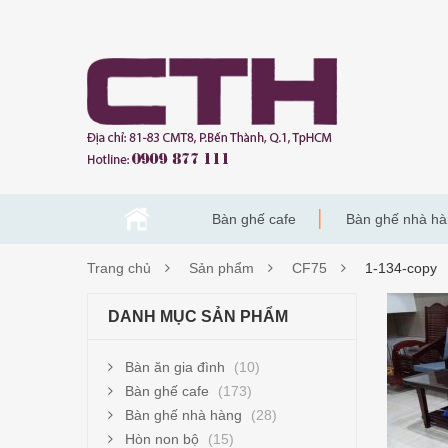
Bàn ghế cafe
Bàn ghế nhà h
Trang chủ
Sản phẩm
CF75
1-134-copy
1-
DANH MỤC SẢN PHẨM
134-
Bàn ăn gia đình
(10)
COP
Bàn ghế cafe
(173)
Bàn ghế nhà hàng
(28)
Hòn non bộ
(15)