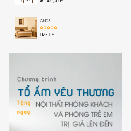
45,800,000
₫
GN03
Liên Hệ