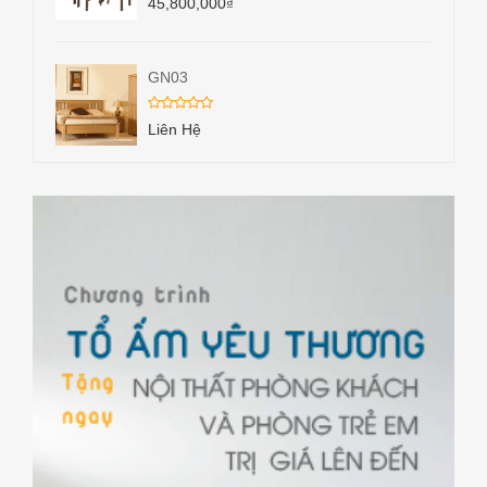
45,800,000
₫
GN03
Liên Hệ