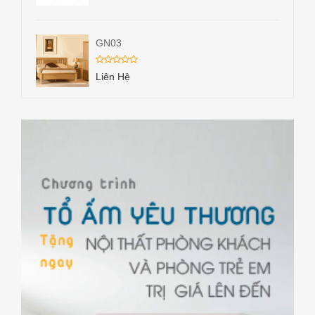
GN03
Liên Hệ