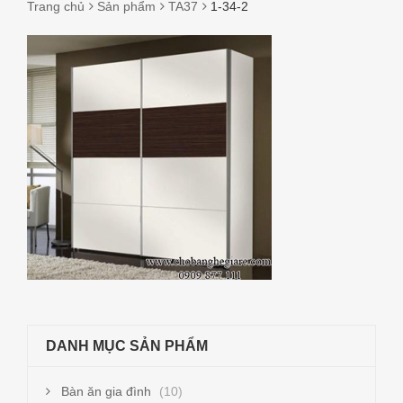
Trang chủ
Sản phẩm
TA37
1-34-2
1-
34-
2
DANH MỤC SẢN PHẨM
Bàn ăn gia đình
(10)