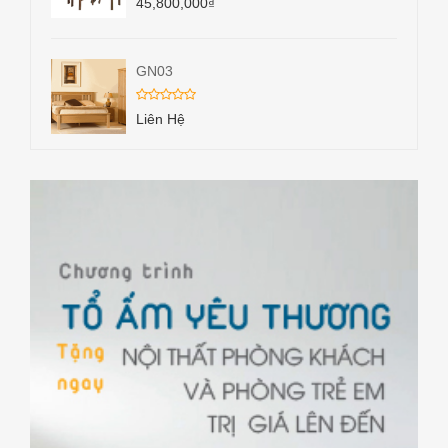
45,800,000
₫
GN03
Liên Hệ