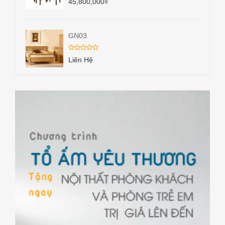
45,800,000
₫
GN03
Liên Hệ