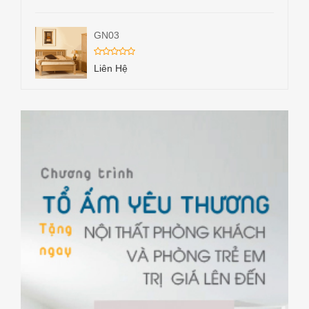
GN03
Liên Hệ