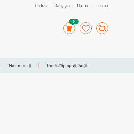
Tin tức
Bảng giá
Dự án
Liên hệ
0
Hòn non bộ
Tranh đắp nghệ thuật