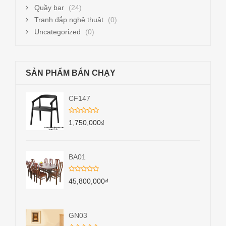
Quầy bar
(24)
Tranh đắp nghệ thuật
(0)
Uncategorized
(0)
SẢN PHẨM BÁN CHẠY
CF147
1,750,000
₫
BA01
45,800,000
₫
GN03