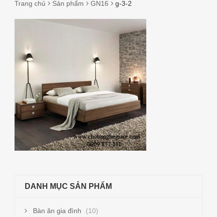
Trang chủ
Sản phẩm
GN16
g-3-2
G-
3-
2
DANH MỤC SẢN PHẨM
Bàn ăn gia đình
(10)