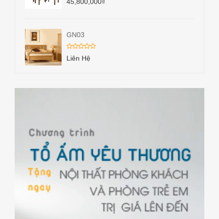
45,800,000
₫
GN03
Liên Hệ