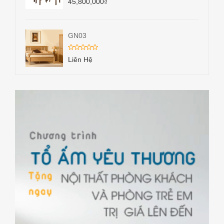
45,800,000
₫
GN03
Liên Hệ