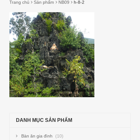
Trang chủ
Sản phẩm
NB09
h-8-2
H-
8-
2
DANH MỤC SẢN PHẨM
Bàn ăn gia đình
(10)