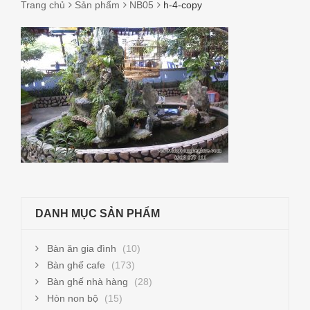
Trang chủ
Sản phẩm
NB05
h-4-copy
H-
4-
COPY
DANH MỤC SẢN PHẨM
Bàn ăn gia đình
(10)
Bàn ghế cafe
(173)
Bàn ghế nhà hàng
(28)
Hòn non bộ
(15)