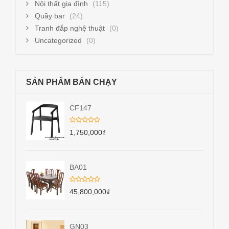
Nội thất gia đình
(115)
Quầy bar
(24)
Tranh đắp nghệ thuật
(0)
Uncategorized
(0)
SẢN PHẨM BÁN CHẠY
CF147
1,750,000
₫
BA01
45,800,000
₫
GN03