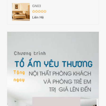
GN03
Liên Hệ