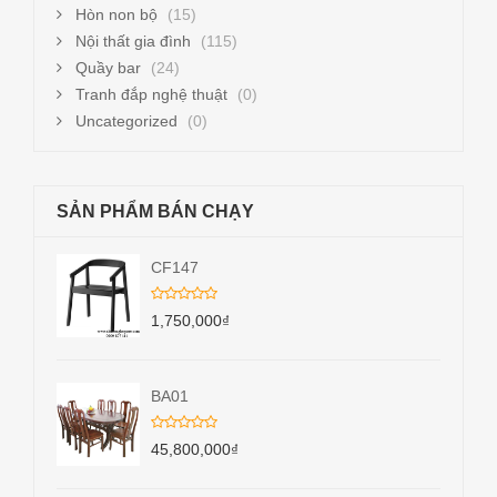
Hòn non bộ
(15)
Nội thất gia đình
(115)
Quầy bar
(24)
Tranh đắp nghệ thuật
(0)
Uncategorized
(0)
SẢN PHẨM BÁN CHẠY
CF147
1,750,000
₫
BA01
45,800,000
₫