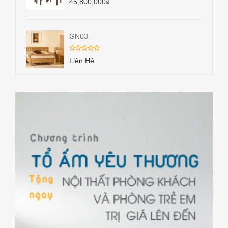
45,800,000
₫
GN03
Liên Hệ