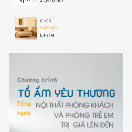
45,800,000
₫
GN03
Liên Hệ