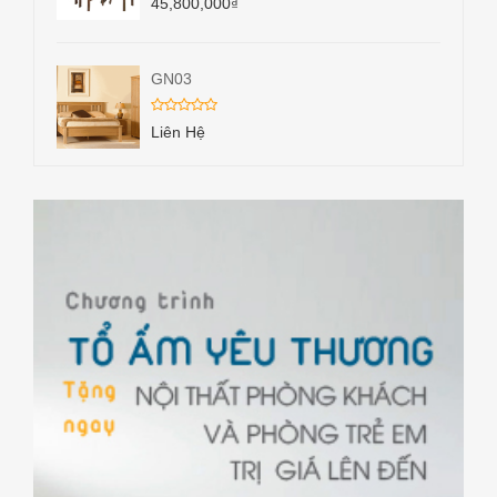
45,800,000
₫
GN03
Liên Hệ